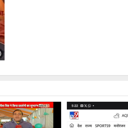
पत्रकार
और
बदमाश
का
गठजोड़
उजागर,
चौंकाने
वाला
खुलासा
देखे
वीडियो