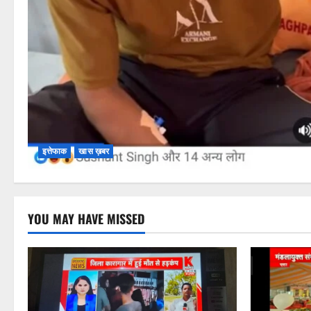
इत्तेफाक
खास ख़बर
YOU MAY HAVE MISSED