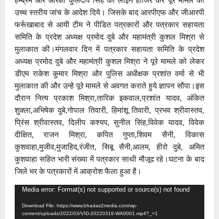
उच्च स्तरीय जांच के आदेश दिये। जिसके बाद आरपीएफ और जीआरपी
फर्रूखाबाद से आयी टीम ने पीडित पत्रकारों और पत्रकार सहायता
समिति के प्रदेश अध्यक्ष प्रमोद दुबे और महामंत्री कुशल मिश्रा से
मुलाकात की।मंगलवार दिन में पत्रकार सहायता समिति के प्रदेश
अध्यक्ष प्रमोद दुबे और महामंत्री कुशल मिश्रा ने पूरे मामले को लेकर
डीएम राकेश कुमार मिश्रा और पुलिस अधीक्षक प्रशांत वर्मा से भी
मुलाकात की और उन्हे पूरे मामले से अवगत कराते हुये ज्ञापन सौपा।इस
दौरान नित्य प्रकाश मिश्रा,तारिक इकवाल,प्रशांत यादव, अंकित
शुक्ला,अभिषेक दुबे,गोपाल तिवारी, हिमांशू तिवारी, प्रभव श्रीवास्तव,
प्रिंस श्रीवास्तव, दिलीप कश्यप, सुनील सिंह,विवेक यादव, विवेक
दीक्षित, राजन मिश्रा, कपित गुप्ता,शिवम सैनी, विकास
कुशवाहा,मुजीव,मुजाहिद,रंजीत, सिबू सैनी,आलम, हीरो दुबे, अमित
कुशवाहा सहित भारी संख्या में पत्रकार साथी मौजूद रहे।घटना के बाद
जिले भर के पत्रकारों में आक्रोश फैला हुआ है।
Video
Media error: Format(s) not supported or source(s) not found
Player
Download File: https://www.bhadas2media.com/wp-
content/uploads/2022/03/VID-20220316-WA0001.mp4?_=1