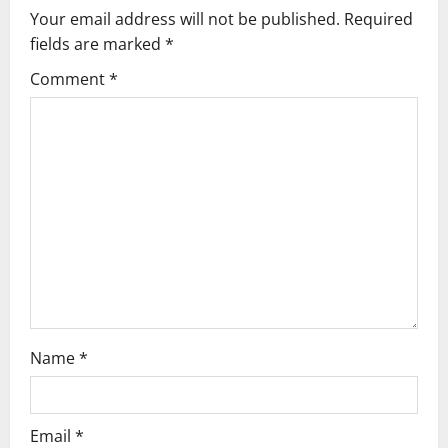
v
Your email address will not be published.
Required
fields are marked
*
i
Comment
*
g
a
t
i
o
n
Name
*
Email
*