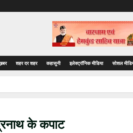
ख़बर
शहर दर शहर
कहासुनी
इलेक्ट्रॉनिक मीडिया
सोशल मीडि
द्रनाथ के कपाट