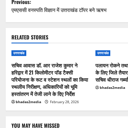
P
Previous:
एमएससी वनस्पति विज्ञान में उत्तराखंड टॉपर बने ऋषभ
o
s
t
RELATED STORIES
n
उत्तराखंड
उत्तराखंड
a
सचिव आवास डॉ. आर राजेश कुमार ने
पलायन रोकने तथा 
हरिद्वार में 21 किलोमीटर पॉड टैक्सी
के लिए जिले तैया
v
परियोजना के रूट व स्टेशन स्थलों का किया
सचिव धीराज गर्ब्य
i
स्थलीय निरीक्षण, अधिकारियों को भूमि
bhadas2media
हस्तांतरण में तेजी लाने के दिए निर्देश
g
bhadas2media
February 28, 2026
a
t
YOU MAY HAVE MISSED