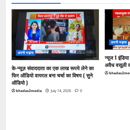
i
o
n
अपनी भड़ास
अपनी भड़ास
न्यूज 1 इंडिय
अवैध वसूली 
के-न्यूज़ संवाददाता का एक लाख रूपये लेने का
bhadas2me
फिर ऑडियो वायरल बना चर्चा का विषय ( सुने
ऑडियो )
bhadas2media
July 14, 2026
0