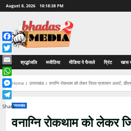
Skip
August 8, 2026
10:18:40 PM
to
content
Facebook
Twitter
होम
श्रद्धांजलि
मजीठिया
मीडिया पे फैसले
प्रिंट
खास 
Email
WhatsApp
Home
उत्तराखंड
वनाग्नि रोकथाम को लेकर जिला प्रशासन अलर्ट, डीएम सवि
Messenger
Telegram
उत्तराखंड
Share
वनाग्नि रोकथाम को लेकर ज