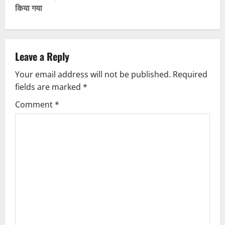
t
किया गया
n
a
Leave a Reply
v
Your email address will not be published.
Required
fields are marked
*
i
Comment
*
g
a
t
i
o
n