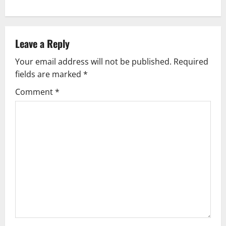
t
n
Leave a Reply
a
Your email address will not be published.
Required
v
fields are marked
*
i
Comment
*
g
a
t
i
o
n