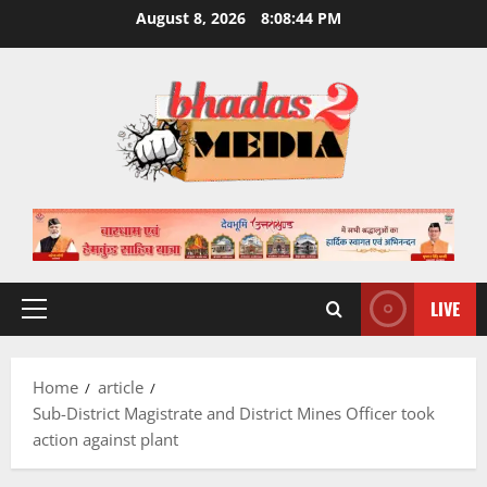
Skip
August 8, 2026
8:08:45 PM
to
content
LIVE
Primary
Menu
Home
article
Sub-District Magistrate and District Mines Officer took
action against plant