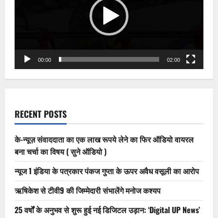
को
जेल
भेजने
वाले
बहुचर्चित
इंस्पेक्टर
को
डोईवाला
थाने
00:00
02:00
का
मिला
चार्ज
RECENT POSTS
के-न्यूज़ संवाददाता का एक लाख रूपये लेने का फिर ऑडियो वायरल
बना चर्चा का विषय ( सुने ऑडियो )
न्यूज 1 इंडिया के पत्रकार पंकज गुप्ता के ऊपर अवैध वसूली का आरोप
ऋषिकेश से टीवी9 की जिम्मेदारी संभालेंगे मनोज कश्यप
25 वर्षों के अनुभव से शुरू हुई नई डिजिटल उड़ान: ‘Digital UP News’