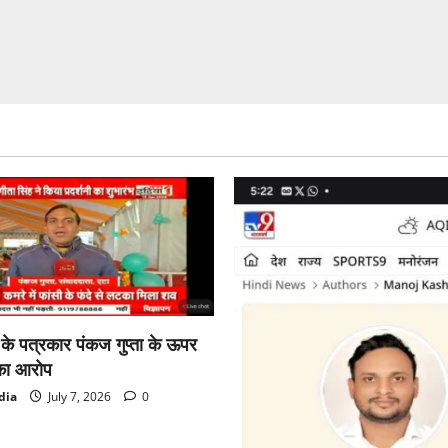
दिए
एसपी
को
FIR
के
साथ
–
साथ
जांच
के
आदेश
ा के पत्रकार पंकज गुप्ता के ऊपर
का आरोप
dia
July 7, 2026
0