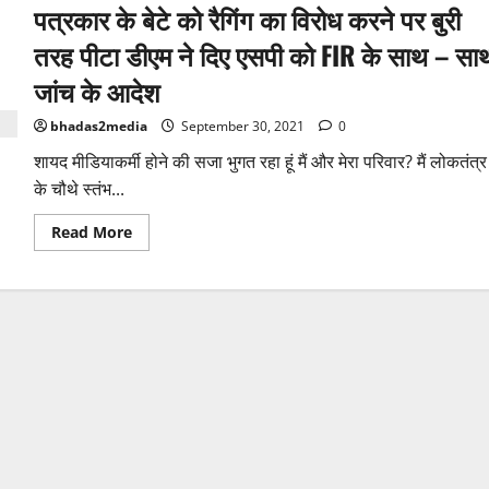
पत्रकार के बेटे को रैगिंग का विरोध करने पर बुरी
तरह पीटा डीएम ने दिए एसपी को FIR के साथ – सा
जांच के आदेश
bhadas2media
September 30, 2021
0
शायद मीडियाकर्मी होने की सजा भुगत रहा हूं मैं और मेरा परिवार? मैं लोकतंत्र
के चौथे स्तंभ...
Read
Read More
more
about
पत्रकार
के
बेटे
को
रैगिंग
का
विरोध
करने
पर
बुरी
तरह
पीटा
डीएम
ने