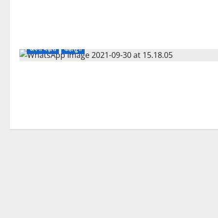
अपनी भड़ास
कहासुनी