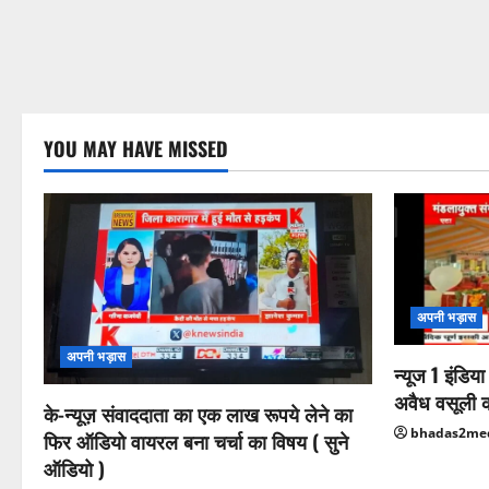
YOU MAY HAVE MISSED
अपनी भड़ास
अपनी भड़ास
न्यूज 1 इंडिय
अवैध वसूली 
के-न्यूज़ संवाददाता का एक लाख रूपये लेने का
bhadas2me
फिर ऑडियो वायरल बना चर्चा का विषय ( सुने
ऑडियो )