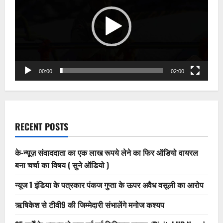
प्रधान
सहित
6
पर
मुकदमा
दर्ज,
गांव
में
जांच
टीम
के
00:00
02:00
सामने
पत्रकार
पर
हुआ
था
हमला
RECENT POSTS
के-न्यूज़ संवाददाता का एक लाख रूपये लेने का फिर ऑडियो वायरल
बना चर्चा का विषय ( सुने ऑडियो )
न्यूज 1 इंडिया के पत्रकार पंकज गुप्ता के ऊपर अवैध वसूली का आरोप
ऋषिकेश से टीवी9 की जिम्मेदारी संभालेंगे मनोज कश्यप