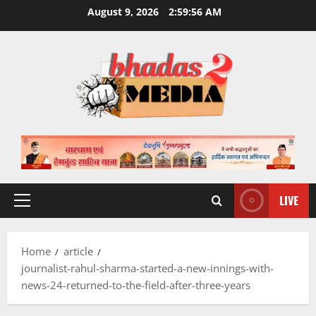
Skip
August 9, 2026
2:59:56 AM
to
content
LIVE
Primary
Menu
Home
article
journalist-rahul-sharma-started-a-new-innings-with-
news-24-returned-to-the-field-after-three-years