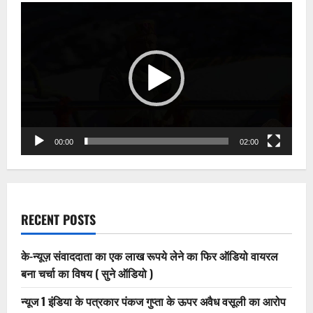
शर्मा
Video
ने
न्यूज़
Player
24
के
साथ
की
नई
पारी
की
शुरुआत,
तीन
साल
बाद
फील्ड
00:00
02:00
में
वापसी
RECENT POSTS
के-न्यूज़ संवाददाता का एक लाख रूपये लेने का फिर ऑडियो वायरल
बना चर्चा का विषय ( सुने ऑडियो )
न्यूज 1 इंडिया के पत्रकार पंकज गुप्ता के ऊपर अवैध वसूली का आरोप